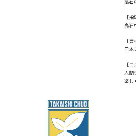
高石
【指
高石中
【資
日本
【コ
人間
楽し