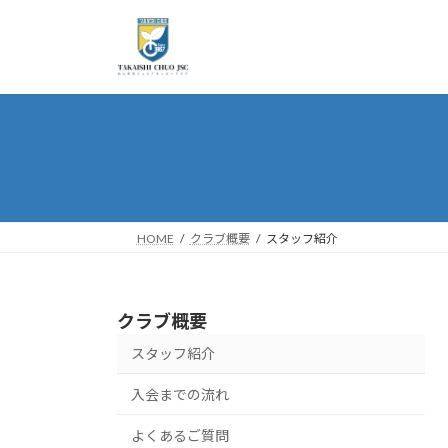
コ
ナ
ン
ビ
テ
ゲ
ン
ー
ツ
シ
へ
ョ
ス
ン
キ
に
ッ
移
プ
動
HOME
クラブ概要
スタッフ紹介
クラブ概要
スタッフ紹介
入会までの流れ
よくあるご質問