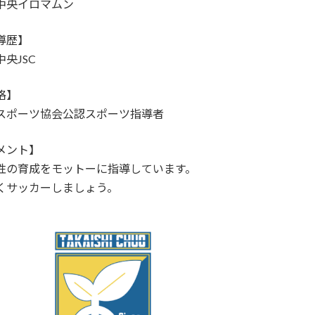
中央イロマムン
導歴】
央JSC
格】
スポーツ協会公認スポーツ指導者
メント】
性の育成をモットーに指導しています。
くサッカーしましょう。