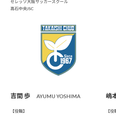
セレッソ大阪サッカースクール
高石中央JSC
吉間 歩
嶋本
AYUMU YOSHIMA
【役職】
【役