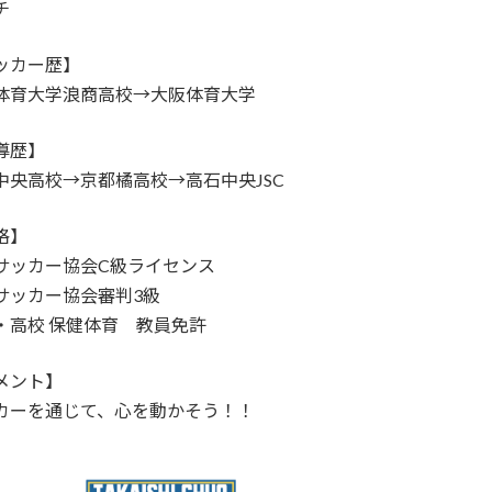
チ
ッカー歴】
体育大学浪商高校→大阪体育大学
導歴】
中央高校→京都橘高校→高石中央JSC
格】
サッカー協会C級ライセンス
サッカー協会審判3級
・高校 保健体育 教員免許
メント】
カーを通じて、心を動かそう！！