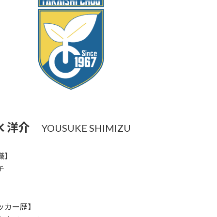
水 洋介
YOUSUKE SHIMIZU
職】
チ
ッカー歴】