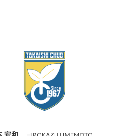
本 宏和
HIROKAZU UMEMOTO