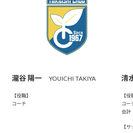
瀧谷 陽一
清
YOUICHI TAKIYA
【役職】
【役
コーチ
コー
会計
【サ