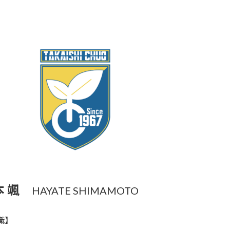
 颯
HAYATE SHIMAMOTO
職】