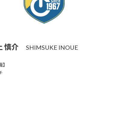
上 慎介
SHIMSUKE INOUE
職】
チ