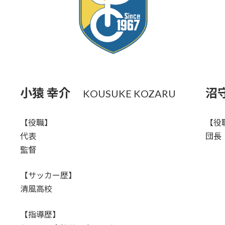
小猿 幸介
沼
KOUSUKE KOZARU
【役職】
【役
代表
団長
監督
【サッカー歴】
清風高校
【指導歴】